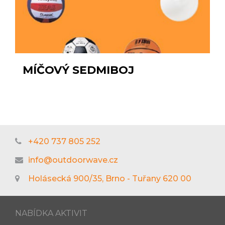
MÍČOVÝ SEDMIBOJ
+420 737 805 252
info@outdoorwave.cz
Holásecká 900/35, Brno - Tuřany 620 00
NABÍDKA AKTIVIT