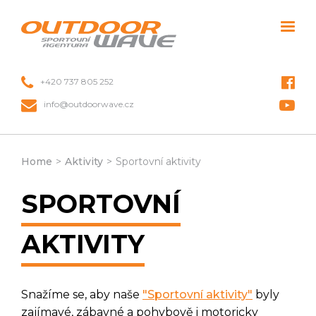
+420 737 805 252
info@outdoorwave.cz
Home
>
Aktivity
>
Sportovní aktivity
SPORTOVNÍ
AKTIVITY
Snažíme se, aby naše
"Sportovní aktivity"
byly
zajímavé, zábavné a pohybově i motoricky