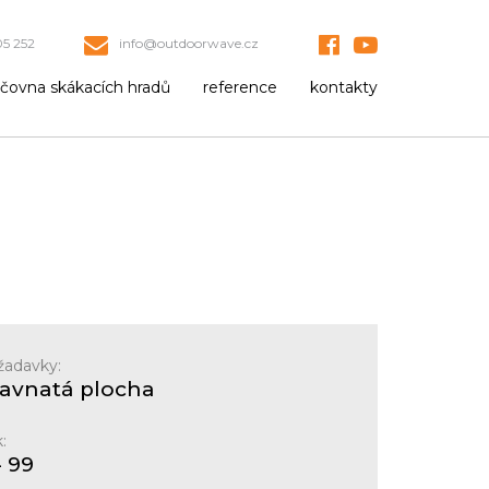
5 252
info@outdoorwave.cz
jčovna skákacích hradů
reference
kontakty
žadavky:
ravnatá plocha
:
- 99