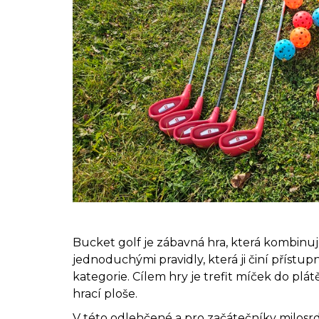
Bucket golf je zábavná hra, která kombinuj
jednoduchými pravidly, která ji činí příst
kategorie. Cílem hry je trefit míček do pl
hrací ploše.
V této odlehčené a pro začátečníky milosrd