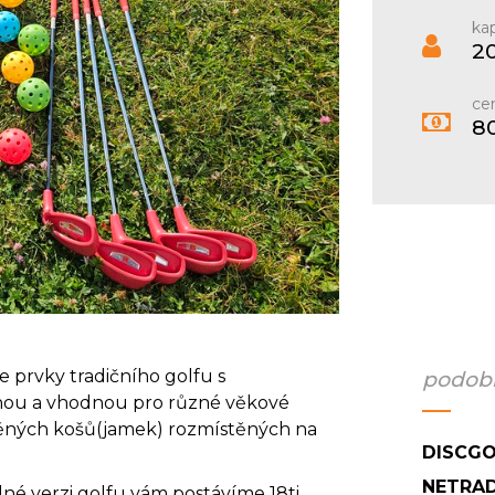
kap
2
ce
8
e prvky tradičního golfu s
podobn
upnou a vhodnou pro různé věkové
átěných košů(jamek) rozmístěných na
DISCGO
NETRAD
né verzi golfu vám postávíme 18ti