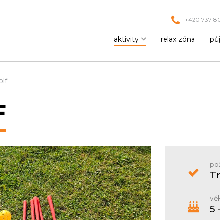
+420 737 80
aktivity
relax zóna
pů
olf
F
po
T
věk
5 