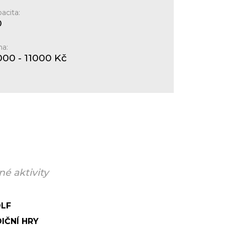
acita:
0
na:
000
- 11000
Kč
é aktivity
LF
IČNÍ HRY