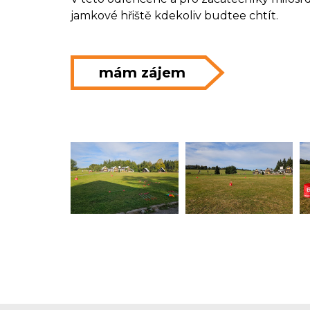
jamkové hřiště kdekoliv budtee chtít.
mám zájem