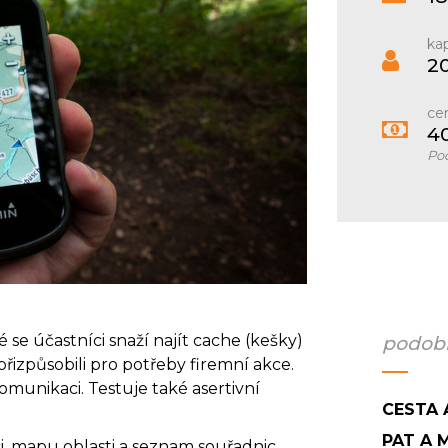
kap
20
ce
4
Pod
 se účastníci snaží najít cache (kešky)
podobn
izpůsobili pro potřeby firemní akce.
munikaci. Testuje také asertivní
CESTA 
PAT A 
, mapu oblasti a seznam souřadnic.