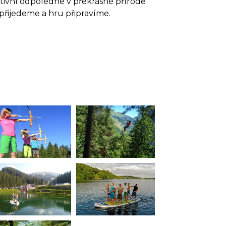
aktivní odpoledne v překrásné přírodě
i přijedeme a hru připravíme.