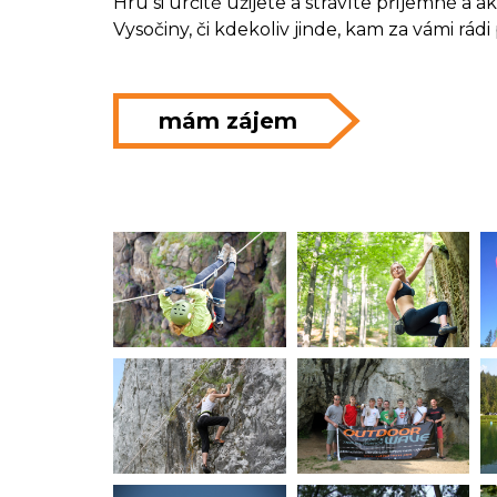
Hru si určitě užijete a strávíte příjemné a 
Vysočiny, či kdekoliv jinde, kam za vámi rád
mám zájem