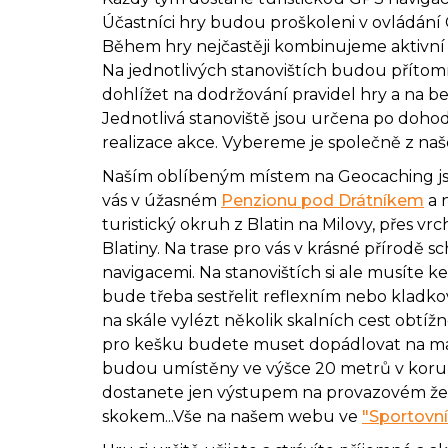
Účastníci hry budou proškoleni v ovládání
Během hry nejčastěji kombinujeme aktivní 
Na jednotlivých stanovištích budou přítomn
dohlížet na dodržování pravidel hry a na b
Jednotlivá stanoviště jsou určena po dohodě
realizace akce. Vybereme je společně z na
Naším oblíbeným místem na Geocaching js
vás v úžasném
Penzionu pod Drátníkem
a 
turistický okruh z Blatin na Milovy, přes v
Blatiny. Na trase pro vás v krásné přírodě
navigacemi. Na stanovištích si ale musíte ke
bude třeba sestřelit reflexním nebo klad
na skále vylézt několik skalních cest obtížno
pro kešku budete muset dopádlovat na ma
budou umístěny ve výšce 20 metrů v koru
dostanete jen výstupem na provazovém žeb
skokem...Vše na našem webu ve
"Sportovní