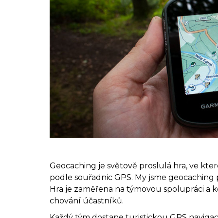
Geocaching je světově proslulá hra, ve které
podle souřadnic GPS. My jsme geocaching př
Hra je zaměřena na týmovou spolupráci a ko
chování účastníků.
Každý tým dostane turistickou GPS navigaci