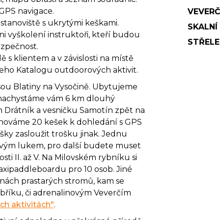
 GPS navigace.
VEVERČ
stanoviště s ukrytými keškami.
SKALNÍ
i vyškolení instruktoři, kteří budou
STŘELE
ezpečnost.
 s klientem a v závislosti na místě
šeho
Katalogu outdoorových aktivit
.
ou Blatiny na Vysočině. Ubytujeme
nachystáme vám 6 km dlouhý
rch Drátník a vesničku Samotín zpět na
 schováme 20 kešek k dohledání s GPS
šky zasloužit trošku jinak. Jednu
kovým lukem, pro další budete muset
sti II. až V. Na Milovském rybníku si
xipaddleboardu pro 10 osob. Jiné
nách prastarých stromů, kam se
říku, či adrenalinovým Veverčím
ch aktivitách"
.