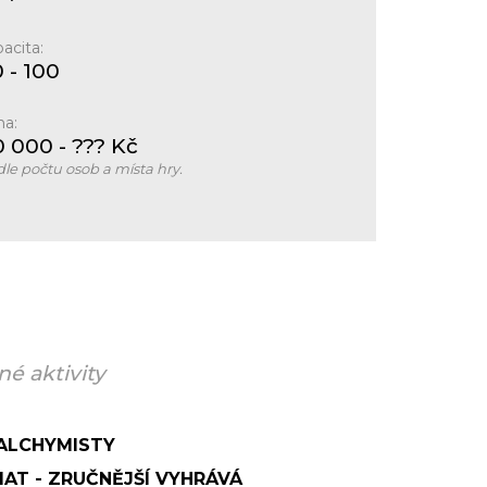
acita:
 - 100
na:
0 000
- ???
Kč
le počtu osob a místa hry.
é aktivity
ALCHYMISTY
MAT - ZRUČNĚJŠÍ VYHRÁVÁ