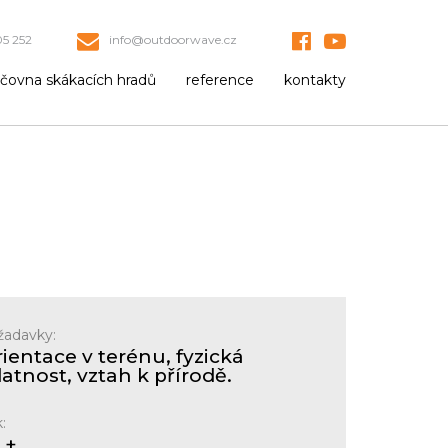
5 252
info@outdoorwave.cz
jčovna skákacích hradů
reference
kontakty
žadavky:
ientace v terénu, fyzická
atnost, vztah k přírodě.
:
 +