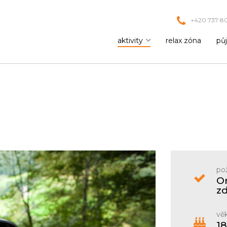
+420 737 80
aktivity
relax zóna
pů
po
Or
zd
věk
18