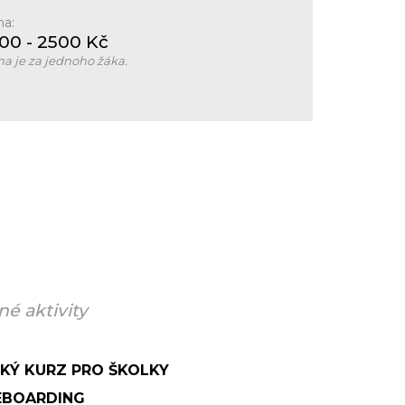
na:
500
- 2500
Kč
a je za jednoho žáka.
é aktivity
KÝ KURZ PRO ŠKOLKY
EBOARDING