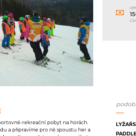
ce
1
Cen
podobn
!
sportovně-rekreační pobyt na horách.
LYŽAŘS
rdu a připravíme pro ně spoustu her a
PADDL