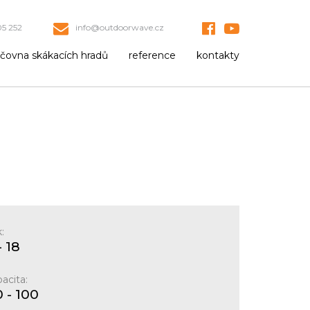
5 252
info@outdoorwave.cz
jčovna skákacích hradů
reference
kontakty
:
- 18
acita:
 - 100