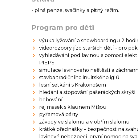
- plná penze, svačinky a pitný režim.
Program pro děti
výuka lyžování a snowboardingu 2 hod
videorozbory jízd starších dětí - pro pok
vyhledávání pod lavinou s pomocí elek
PIEPS
simulace lavinového neštěstí a záchran
stavba tradičního inuitského iglú
lesní setkání s Krakonošem
hledání a stopování pašeráckých skrýší
bobování
rej masek s klaunem Míšou
pyžamová párty
závody ve slalomu a v obřím slalomu
krátké přednášky – bezpečnost na svah
lavinové nebezpečí, první pomoc na svah