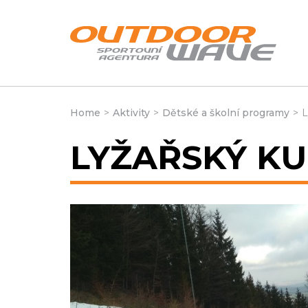
Home
>
Aktivity
>
Dětské a školní programy
>
L
LYŽAŘSKÝ KU