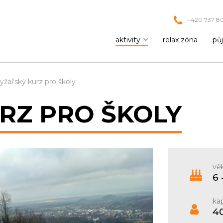
+420 737 80
aktivity
relax zóna
pů
yžařský kurz pro školy
RZ PRO ŠKOLY
věk
6 
kap
40