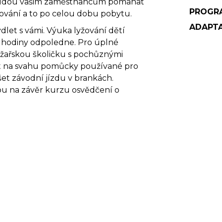
 budou vašim zaměstnancům pomáhat
PROGRA
yžování a to po celou dobu pobytu.
ADAPTA
dlet s vámi. Výuka lyžování dětí
 hodiny odpoledne. Pro úplné
lyžařskou školičku s pochůznými
ít na svahu pomůcky používané pro
et závodní jízdu v brankách.
nou na závěr kurzu osvědčení o