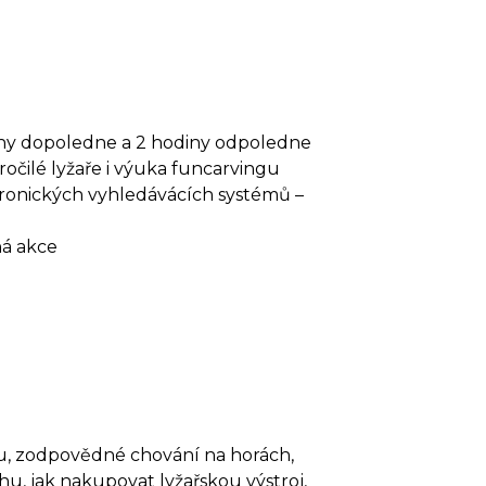
iny dopoledne a 2 hodiny odpoledne
ročilé lyžaře i výuka funcarvingu
tronických vyhledávácích systémů –
ná akce
u, zodpovědné chování na horách,
u, jak nakupovat lyžařskou výstroj,