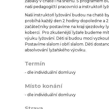
zábavy v chatě i na sněhu. S programem
naši pedagogičtí pracovníci a instruktoři l
Naši instruktoři lyžování budou na chatě by
probíhá každý den 2 hodiny dopoledne a 2
začátečníky postavíme na kraji sjezdovky 
koberci. Pro zkušenější lyžaře budeme m
výuku lyžování. Děti si budou moci vyzkouš
Postavíme slalom i obří slalom. Děti dosta
absolvování lyžařského výcviku.
Termín
- dle individuální domluvy
Místo konání
- dle individuální domluvy
Strava