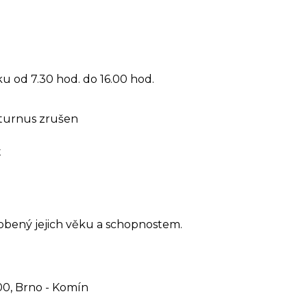
 od 7.30 hod. do 16.00 hod.
 - turnus zrušen
t
t
obený jejich věku a schopnostem.
 00, Brno - Komín