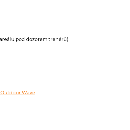
 v areálu pod dozorem trenérů)
e
Outdoor Wave
.