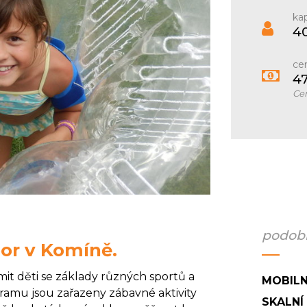
kap
4
ce
4
Cen
podobn
or v Komíně.
it děti se základy různých sportů a
MOBILN
gramu jsou zařazeny zábavné aktivity
SKALNÍ