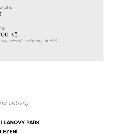
acita:
0
na:
700
Kč
a je včetně svačinek a obědů.
é aktivity
Í LANOVÝ PARK
 LEZENÍ