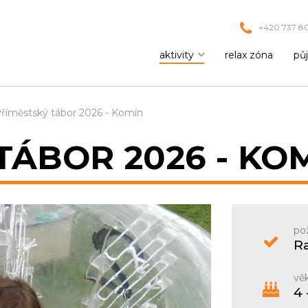
+420 737 80
aktivity
relax zóna
pů
říměstský tábor 2026 - Komín
TÁBOR 2026 - KO
po
R
věk
4 