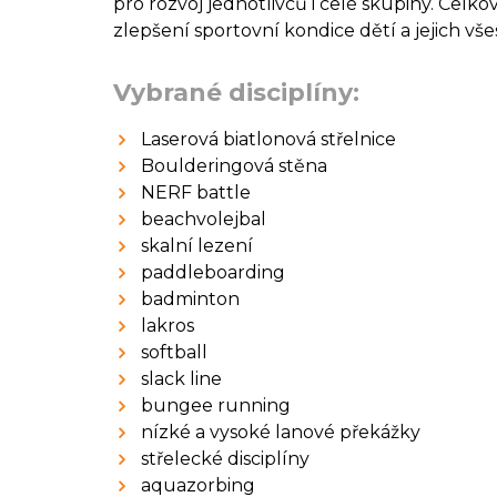
pro rozvoj jednotlivců i celé skupiny. Cel
zlepšení sportovní kondice dětí a jejich v
Vybrané disciplíny:
Laserová biatlonová střelnice
Boulderingová stěna
NERF battle
beachvolejbal
skalní lezení
paddleboarding
badminton
lakros
softball
slack line
bungee running
nízké a vysoké lanové překážky
střelecké disciplíny
aquazorbing