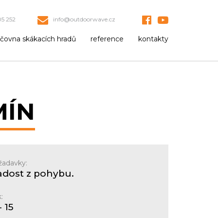
5 252
info@outdoorwave.cz
jčovna skákacích hradů
reference
kontakty
MÍN
žadavky:
adost z pohybu.
:
- 15