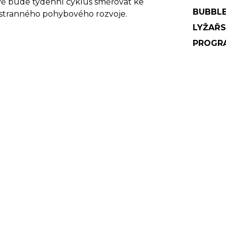
kově bude týdenní cyklus směřovat ke
BUBBL
šestranného pohybového rozvoje.
LYŽAŘS
PROGRA